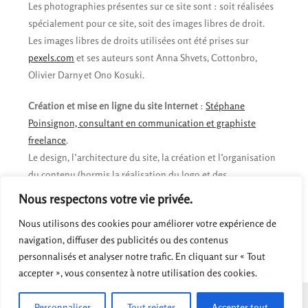
Les photographies présentes sur ce site sont : soit réalisées
spécialement pour ce site, soit des images libres de droit.
Les images libres de droits utilisées ont été prises sur
pexels.com
et ses auteurs sont Anna Shvets, Cottonbro,
Olivier Darny et Ono Kosuki.
Création et mise en ligne du site Internet
:
Stéphane
Poinsignon, consultant en communication et graphiste
freelance
.
Le design, l’architecture du site, la création et l’organisation
du contenu (hormis la réalisation du logo et des
photographies), ainsi que sa mise en ligne ont été réalisés
Nous respectons votre vie privée.
par Stéphane Poinsignon, consultant en communication et
Nous utilisons des cookies pour améliorer votre expérience de
graphiste freelance, avec la validation de Stéphane Ouvry.
navigation, diffuser des publicités ou des contenus
personnalisés et analyser notre trafic. En cliquant sur « Tout
accepter », vous consentez à notre utilisation des cookies.
MENTIONS LÉGALES
DONNÉES & COOKIES
CRÉDITS
ILS EN PARLENT
Personnaliser
Tout rejeter
Accepter tout